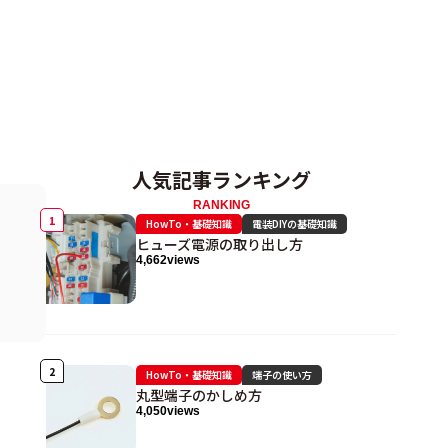
人気記事ランキング
RANKING
HowTo・基礎知識
電装DIYの基礎知識
ヒューズ電源の取り出し方
4,662
views
HowTo・基礎知識
端子の使い方
丸型端子のかしめ方
4,050
views