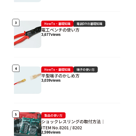
HowTo・基礎知識
電装DIYの基礎知識
電工ペンチの使い方
3,677
views
HowTo・基礎知識
端子の使い方
平型端子のかしめ方
3,039
views
製品の使い方
ショックレスリングの取付方法｜
ITEM No.8201 / 8202
2,596
views