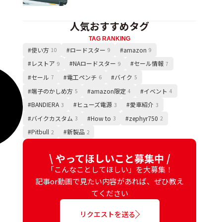
人気おすすめタグ
TAG RANKING
#使い方
#ロードスター
#amazon
10
9
9
#レストア
#NAロードスター
#セール情報
9
9
7
#セール
#電工ペンチ
#バイク
7
6
5
#端子のかしめ方
#amazon限定
#イベント
5
4
4
#BANDIERA
#ヒューズ電源
#愛車紹介
3
3
3
#バイクカスタム
#How to
#zephyr750
3
3
2
#Pitbull
#新製品
2
2
\ やってほしいこと募集中 /
「こんなことしてほしい」を大募集！
記事or動画で見たい内容があれば、ぜひ教え
てください
リクエストを送る