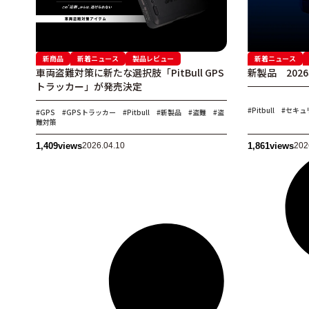
新商品
新着ニュース
製品レビュー
新着ニュース
車両盗難対策に新たな選択肢「PitBull GPS
新製品 202
トラッカー」が発売決定
#Pitbull
#セキュ
#GPS
#GPSトラッカー
#Pitbull
#新製品
#盗難
#盗
難対策
1,409
views
2026.04.10
1,861
views
202