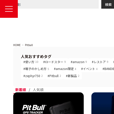
検索
HOME
Pitbull
人気おすすめタグ
#使い方
#ロードスター
#amazon
#レストア
10
9
9
9
#端子のかしめ方
#amazon限定
#イベント
#BANDI
5
4
4
#zephyr750
#Pitbull
#新製品
2
2
2
新着順
/
人気順