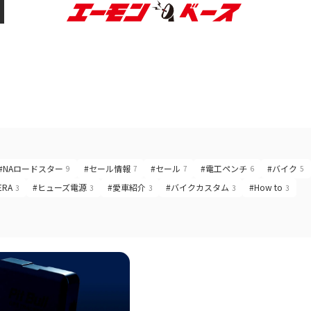
#NAロードスター
#セール情報
#セール
#電工ペンチ
#バイク
9
7
7
6
5
ERA
#ヒューズ電源
#愛車紹介
#バイクカスタム
#How to
3
3
3
3
3