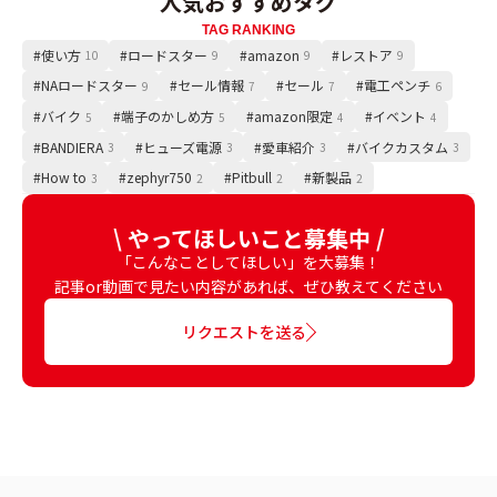
人気おすすめタグ
TAG RANKING
#使い方
#ロードスター
#amazon
#レストア
10
9
9
9
#NAロードスター
#セール情報
#セール
#電工ペンチ
9
7
7
6
#バイク
#端子のかしめ方
#amazon限定
#イベント
5
5
4
4
#BANDIERA
#ヒューズ電源
#愛車紹介
#バイクカスタム
3
3
3
3
#How to
#zephyr750
#Pitbull
#新製品
3
2
2
2
\ やってほしいこと募集中 /
「こんなことしてほしい」を大募集！
記事or動画で見たい内容があれば、ぜひ教えてください
リクエストを送る