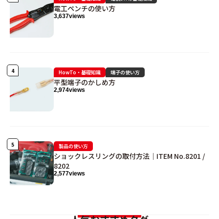
電工ペンチの使い方
3,637
views
HowTo・基礎知識
端子の使い方
平型端子のかしめ方
2,974
views
製品の使い方
ショックレスリングの取付方法｜ITEM No.8201 /
8202
2,577
views