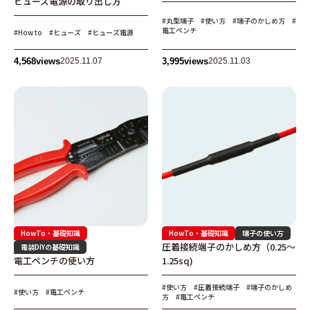
ヒューズ電源の取り出し方
#丸型端子
#使い方
#端子のかしめ方
#
電工ペンチ
#How to
#ヒューズ
#ヒューズ電源
4,568
views
2025.11.07
3,995
views
2025.11.03
HowTo・基礎知識
HowTo・基礎知識
端子の使い方
圧着接続端子のかしめ方（0.25〜
電装DIYの基礎知識
電工ペンチの使い方
1.25sq)
#使い方
#圧着接続端子
#端子のかしめ
#使い方
#電工ペンチ
方
#電工ペンチ