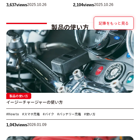
3,637
views
2025.10.26
2,104
views
2025.10.26
記事をもっと見る
製品の使い方
HOW-TO USE
製品の使い方
イージーチャージャーの使い方
#How to
#スマホ充電
#バイク
#バッテリー充電
#使い方
1,043
views
2026.01.09