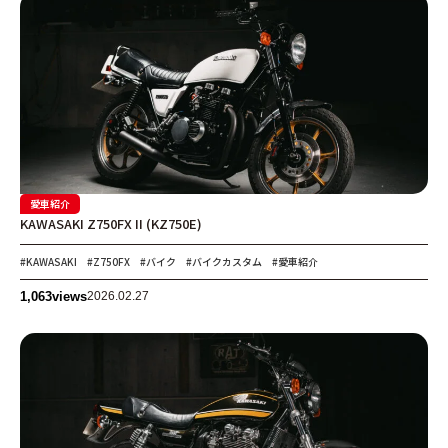
CAR INTRODUCTION
愛車紹介
KAWASAKI Z750FX II (KZ750E)
#KAWASAKI
#Z750FX
#バイク
#バイクカスタム
#愛車紹介
1,063
views
2026.02.27