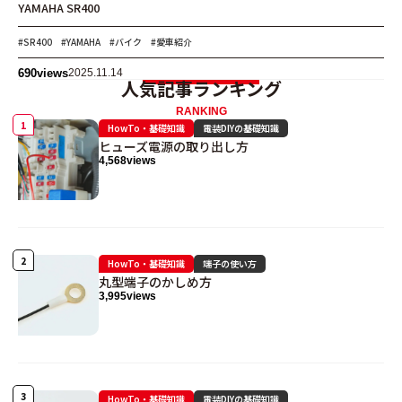
YAMAHA SR400
#SR400
#YAMAHA
#バイク
#愛車紹介
690
views
2025.11.14
人気記事ランキング
RANKING
HowTo・基礎知識
電装DIYの基礎知識
ヒューズ電源の取り出し方
4,568
views
HowTo・基礎知識
端子の使い方
丸型端子のかしめ方
3,995
views
HowTo・基礎知識
電装DIYの基礎知識