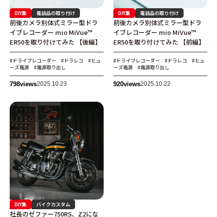
DIY集
電装品の取り付け
DIY集
電装品の取り付け
前後カメラ別体式ミラー型ドラ
前後カメラ別体式ミラー型ドラ
イブレコーダー mio MiVue™
イブレコーダー mio MiVue™
ER50を取り付けてみた 【後編】
ER50を取り付けてみた 【前編】
#ドライブレコーダー
#ドラレコ
#ヒュ
#ドライブレコーダー
#ドラレコ
#ヒュ
ーズ電源
#電源取り出し
ーズ電源
#電源取り出し
798
views
2025.10.23
920
views
2025.10.22
DIY集
バイクカスタム
社長のゼファー750RS、Z2にな