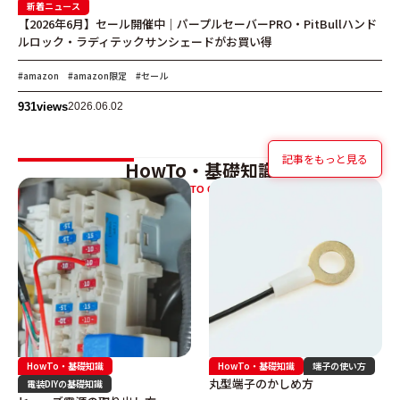
新着ニュース
【2026年6月】セール開催中｜パープルセーバーPRO・PitBullハンド
ルロック・ラディテックサンシェードがお買い得
#amazon
#amazon限定
#セール
931
views
2026.06.02
記事をもっと見る
HowTo・基礎知識
HOW-TO GUIDE
HowTo・基礎知識
HowTo・基礎知識
端子の使い方
丸型端子のかしめ方
電装DIYの基礎知識