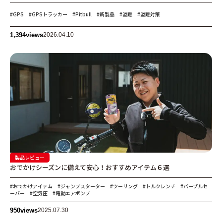
#GPS
#GPSトラッカー
#Pitbull
#新製品
#盗難
#盗難対策
1,394
views
2026.04.10
製品レビュー
おでかけシーズンに備えて安心！おすすめアイテム６選
#おでかけアイテム
#ジャンプスターター
#ツーリング
#トルクレンチ
#パープルセ
ーバー
#空気圧
#電動エアポンプ
950
views
2025.07.30