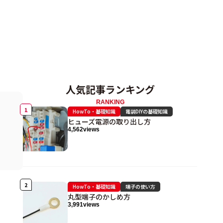
人気記事ランキング
RANKING
HowTo・基礎知識
電装DIYの基礎知識
ヒューズ電源の取り出し方
4,562
views
HowTo・基礎知識
端子の使い方
丸型端子のかしめ方
3,991
views