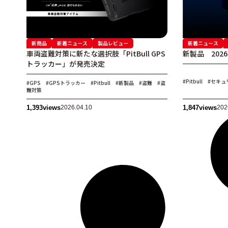
新商品
新着ニュース
製品レビュー
新着ニュース
車両盗難対策に新たな選択肢「PitBull GPS
新製品 202
トラッカー」が発売決定
#Pitbull
#セキュ
#GPS
#GPSトラッカー
#Pitbull
#新製品
#盗難
#盗
難対策
1,393
views
2026.04.10
1,847
views
202