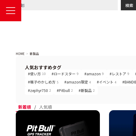
検索
HOME
新製品
人気おすすめタグ
#使い方
#ロードスター
#amazon
#レストア
10
9
9
9
#端子のかしめ方
#amazon限定
#イベント
#BANDI
5
4
4
#zephyr750
#Pitbull
#新製品
2
2
2
新着順
/
人気順