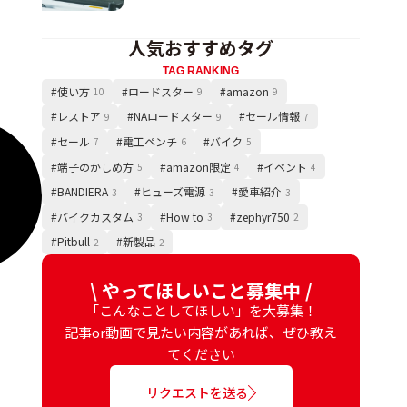
人気おすすめタグ
TAG RANKING
#使い方
#ロードスター
#amazon
10
9
9
#レストア
#NAロードスター
#セール情報
9
9
7
#セール
#電工ペンチ
#バイク
7
6
5
#端子のかしめ方
#amazon限定
#イベント
5
4
4
#BANDIERA
#ヒューズ電源
#愛車紹介
3
3
3
#バイクカスタム
#How to
#zephyr750
3
3
2
#Pitbull
#新製品
2
2
\ やってほしいこと募集中 /
「こんなことしてほしい」を大募集！
記事or動画で見たい内容があれば、ぜひ教え
てください
リクエストを送る