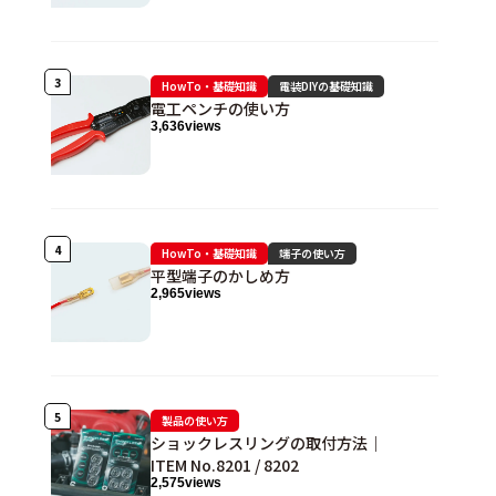
HowTo・基礎知識
電装DIYの基礎知識
電工ペンチの使い方
3,636
views
HowTo・基礎知識
端子の使い方
平型端子のかしめ方
2,965
views
製品の使い方
ショックレスリングの取付方法｜
ITEM No.8201 / 8202
2,575
views