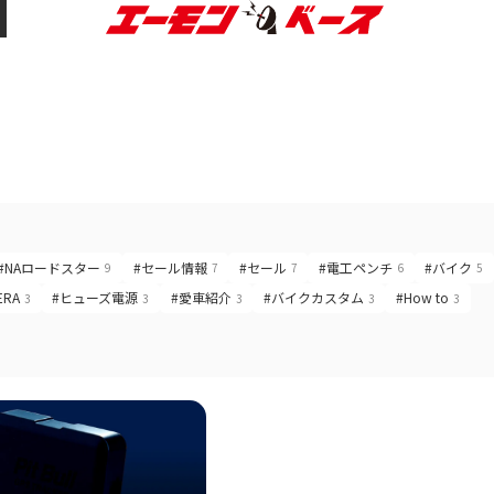
#NAロードスター
#セール情報
#セール
#電工ペンチ
#バイク
9
7
7
6
5
ERA
#ヒューズ電源
#愛車紹介
#バイクカスタム
#How to
3
3
3
3
3