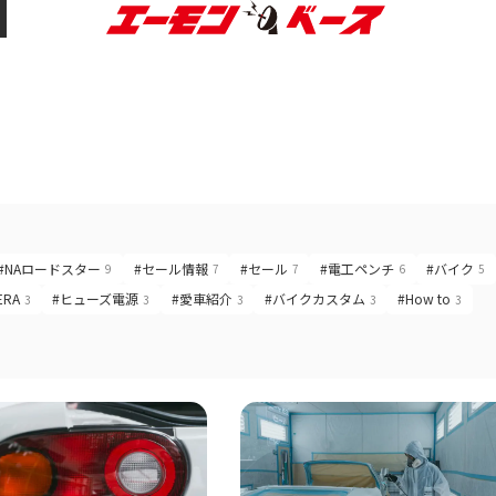
#NAロードスター
#セール情報
#セール
#電工ペンチ
#バイク
9
7
7
6
5
ERA
#ヒューズ電源
#愛車紹介
#バイクカスタム
#How to
3
3
3
3
3