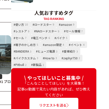
人気おすすめタグ
TAG RANKING
#使い方
#ロードスター
#amazon
10
9
9
#レストア
#NAロードスター
#セール情報
9
9
7
#セール
#電工ペンチ
#バイク
7
6
5
#端子のかしめ方
#amazon限定
#イベント
5
4
4
#BANDIERA
#ヒューズ電源
#愛車紹介
3
3
3
#バイクカスタム
#How to
#zephyr750
3
3
2
#Pitbull
#新製品
2
2
\ やってほしいこと募集中 /
1 プロ
「こんなことしてほしい」を大募集！
記事or動画で見たい内容があれば、ぜひ教え
てください
リクエストを送る