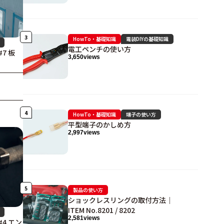
HowTo・基礎知識
電装DIYの基礎知識
電工ペンチの使い方
7 板
3,650
views
HowTo・基礎知識
端子の使い方
平型端子のかしめ方
2,997
views
製品の使い方
ショックレスリングの取付方法｜
ITEM No.8201 / 8202
2,581
views
4 エン