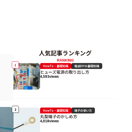
人気記事ランキング
RANKING
HowTo・基礎知識
電装DIYの基礎知識
ヒューズ電源の取り出し方
4,593
views
HowTo・基礎知識
端子の使い方
丸型端子のかしめ方
4,018
views