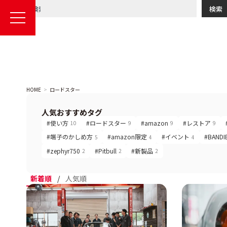
検索
HOME
ロードスター
人気おすすめタグ
#使い方
#ロードスター
#amazon
#レストア
10
9
9
9
#端子のかしめ方
#amazon限定
#イベント
#BANDI
5
4
4
#zephyr750
#Pitbull
#新製品
2
2
2
新着順
/
人気順