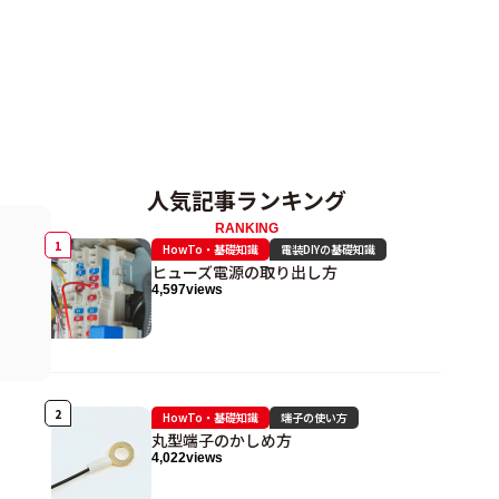
人気記事ランキング
RANKING
HowTo・基礎知識
電装DIYの基礎知識
ヒューズ電源の取り出し方
4,597
views
HowTo・基礎知識
端子の使い方
丸型端子のかしめ方
4,022
views