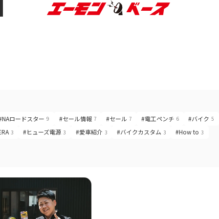
#NAロードスター
#セール情報
#セール
#電工ペンチ
#バイク
9
7
7
6
5
ERA
#ヒューズ電源
#愛車紹介
#バイクカスタム
#How to
3
3
3
3
3