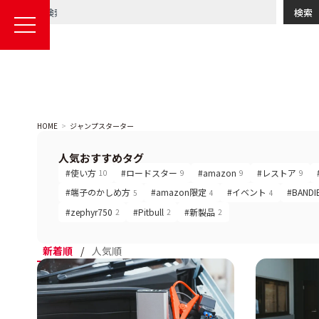
検索
HOME
ジャンプスターター
人気おすすめタグ
#使い方
#ロードスター
#amazon
#レストア
10
9
9
9
#端子のかしめ方
#amazon限定
#イベント
#BANDI
5
4
4
#zephyr750
#Pitbull
#新製品
2
2
2
新着順
/
人気順