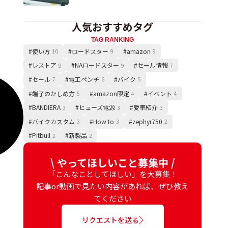
人気おすすめタグ
TAG RANKING
#使い方
#ロードスター
#amazon
10
9
9
#レストア
#NAロードスター
#セール情報
9
9
7
#セール
#電工ペンチ
#バイク
7
6
5
#端子のかしめ方
#amazon限定
#イベント
5
4
4
#BANDIERA
#ヒューズ電源
#愛車紹介
3
3
3
#バイクカスタム
#How to
#zephyr750
3
3
2
#Pitbull
#新製品
2
2
\ やってほしいこと募集中 /
「こんなことしてほしい」を大募集！
記事or動画で見たい内容があれば、ぜひ教え
てください
リクエストを送る