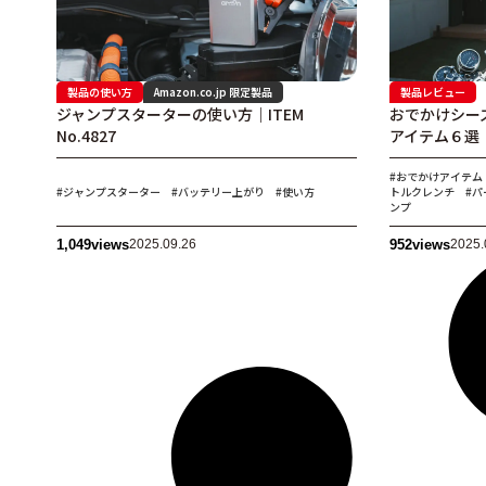
製品の使い方
Amazon.co.jp 限定製品
製品レビュー
ジャンプスターターの使い方｜ITEM
おでかけシー
No.4827
アイテム６選
#おでかけアイテム
#ジャンプスターター
#バッテリー上がり
#使い方
トルクレンチ
#パ
ンプ
1,049
views
2025.09.26
952
views
2025.