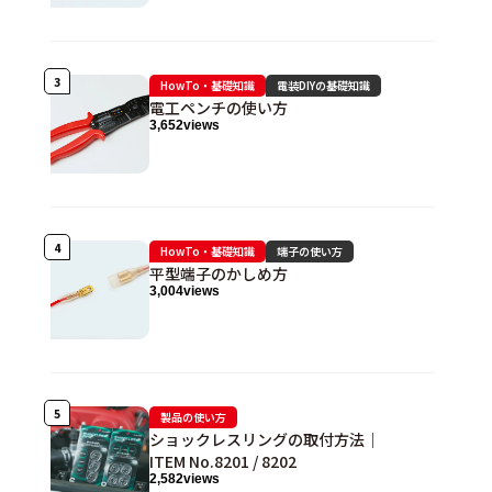
HowTo・基礎知識
電装DIYの基礎知識
電工ペンチの使い方
3,652
views
HowTo・基礎知識
端子の使い方
平型端子のかしめ方
3,004
views
製品の使い方
ショックレスリングの取付方法｜
ITEM No.8201 / 8202
2,582
views