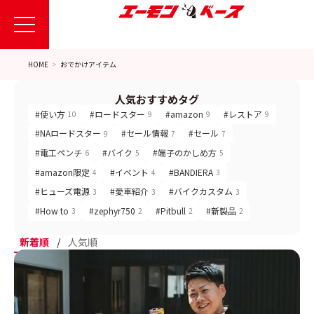
HOME
おでかけアイテム
人気おすすめタグ
#使い方
#ロードスター
#amazon
#レストア
10
9
9
9
#NAロードスター
#セール情報
#セール
9
7
7
#電工ペンチ
#バイク
#端子のかしめ方
6
5
5
#amazon限定
#イベント
#BANDIERA
4
4
3
#ヒューズ電源
#愛車紹介
#バイクカスタム
3
3
3
#How to
#zephyr750
#Pitbull
#新製品
3
2
2
2
新着順
/
人気順