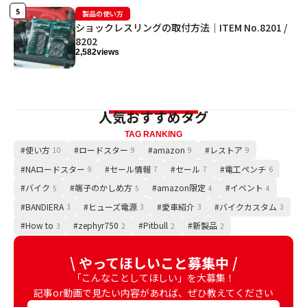
製品の使い方
ショックレスリングの取付方法｜ITEM No.8201 /
8202
2,582
views
人気おすすめタグ
TAG RANKING
#使い方
#ロードスター
#amazon
#レストア
10
9
9
9
#NAロードスター
#セール情報
#セール
#電工ペンチ
9
7
7
6
#バイク
#端子のかしめ方
#amazon限定
#イベント
5
5
4
4
#BANDIERA
#ヒューズ電源
#愛車紹介
#バイクカスタム
3
3
3
3
#How to
#zephyr750
#Pitbull
#新製品
3
2
2
2
\ やってほしいこと募集中 /
「こんなことしてほしい」を大募集！
記事or動画で見たい内容があれば、ぜひ教えてください