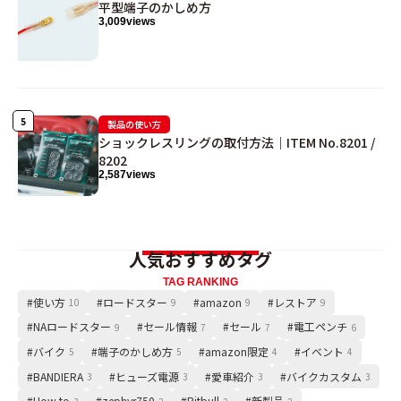
平型端子のかしめ方
3,009
views
製品の使い方
ショックレスリングの取付方法｜ITEM No.8201 /
8202
2,587
views
人気おすすめタグ
TAG RANKING
#使い方
#ロードスター
#amazon
#レストア
10
9
9
9
#NAロードスター
#セール情報
#セール
#電工ペンチ
9
7
7
6
#バイク
#端子のかしめ方
#amazon限定
#イベント
5
5
4
4
#BANDIERA
#ヒューズ電源
#愛車紹介
#バイクカスタム
3
3
3
3
#How to
#zephyr750
#Pitbull
#新製品